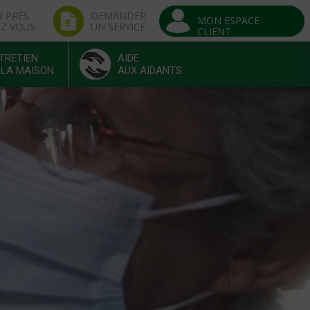
R PRÈS
DEMANDER
MON ESPACE
EZ VOUS
UN SERVICE
CLIENT
TRETIEN
AIDE
 LA MAISON
AUX AIDANTS