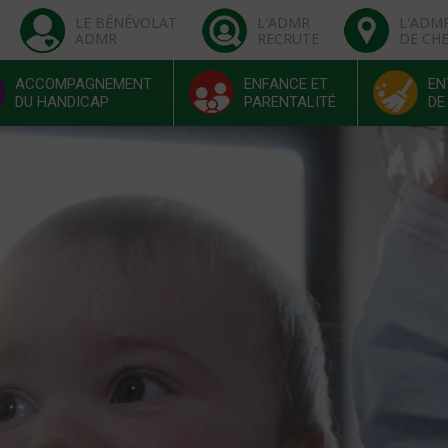
LE BÉNÉVOLAT
L'ADMR
L'ADM
ADMR
RECRUTE
DE CH
ACCOMPAGNEMENT
ENFANCE ET
EN
DU HANDICAP
PARENTALITÉ
DE