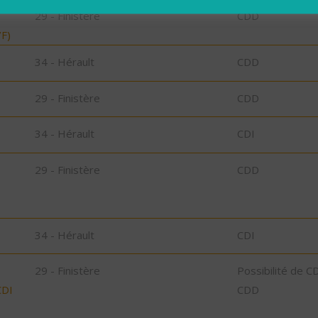
29 - Finistère
CDD
F)
34 - Hérault
CDD
29 - Finistère
CDD
34 - Hérault
CDI
29 - Finistère
CDD
34 - Hérault
CDI
29 - Finistère
Possibilité de C
CDI
CDD