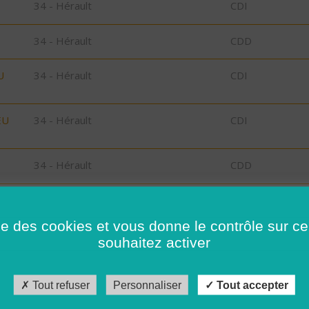
34 - Hérault
CDI
34 - Hérault
CDD
U
34 - Hérault
CDI
EU
34 - Hérault
CDI
34 - Hérault
CDD
29 - Finistère
CDD
ise des cookies et vous donne le contrôle sur 
souhaitez activer
34 - Hérault
CDD
29 - Finistère
CDD
Tout refuser
Personnaliser
Tout accepter