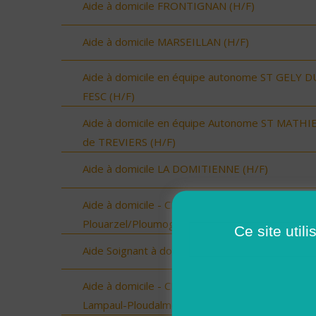
Aide à domicile FRONTIGNAN (H/F)
Aide à domicile MARSEILLAN (H/F)
Aide à domicile en équipe autonome ST GELY D
FESC (H/F)
Aide à domicile en équipe Autonome ST MATHI
de TREVIERS (H/F)
Aide à domicile LA DOMITIENNE (H/F)
Aide à domicile - CDD été - Plouarzel/Lampaul-
Plouarzel/Ploumoguer (H/F)
Ce site util
Aide Soignant à domicile CAPESTANG (H/F)
Aide à domicile - CDD été - Ploudalmézeau,
Lampaul-Ploudalmézeau, St Pabu (H/F)