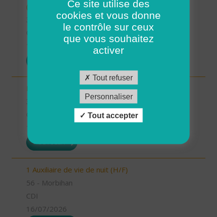
Ce site utilise des
(H/F)
cookies et vous donne
35 - Ille-et-Vilaine
le contrôle sur ceux
CDI
que vous souhaitez
17/07/2026
activer
POSTULER
Tout refuser
Encadrant.e de proximité - Chateaubourg (H/F)
Personnaliser
35 - Ille-et-Vilaine
CDI
Tout accepter
16/07/2026
POSTULER
1 Auxiliaire de vie de nuit (H/F)
56 - Morbihan
CDI
16/07/2026