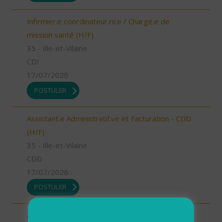
Infirmier.e coordinateur.rice / Chargé.e de
mission santé (H/F)
35 - Ille-et-Vilaine
CDI
17/07/2026
POSTULER
Assistant.e Administratif.ve et Facturation - CDD
(H/F)
35 - Ille-et-Vilaine
CDD
17/07/2026
POSTULER
Assistant.e Administratif.ve et Facturation - CDI