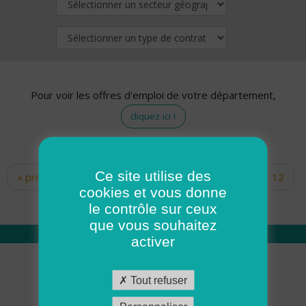
Pour voir les offres d'emploi de votre département,
cliquez ici !
Ce site utilise des
« premier
‹ précédent
…
10
11
12
Pages
cookies et vous donne
13
14
15
16
17
18
le contrôle sur ceux
que vous souhaitez
activer
Qui sommes nous
Tout refuser
Académie ADMR