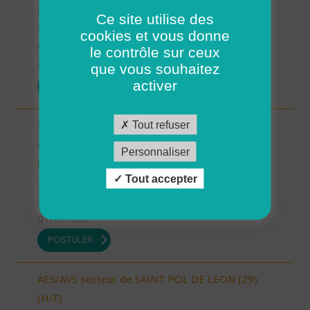
(H/F)
Ce site utilise des
29 - Finistère
cookies et vous donne
CDI
le contrôle sur ceux
01/07/2025
que vous souhaitez
activer
POSTULER
Auxiliaire de Vie Sociale/Accompagnant Educatif
Tout refuser
et Social à domicile - Secteur de Guipavas - CDI
Personnaliser
(H/F)
Tout accepter
29 - Finistère
CDI
01/07/2025
POSTULER
AES/AVS secteur de SAINT POL DE LEON (29)
(H/F)