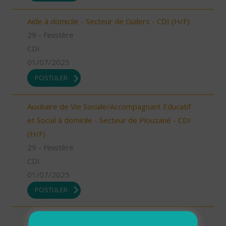
Aide à domicile - Secteur de Guilers - CDI (H/F)
29 - Finistère
CDI
01/07/2025
POSTULER
Auxiliaire de Vie Sociale/Accompagnant Educatif
et Social à domicile - Secteur de Plouzané - CDI
(H/F)
29 - Finistère
CDI
01/07/2025
POSTULER
Aide à domicile - Secteur de Gouesnou - CDI