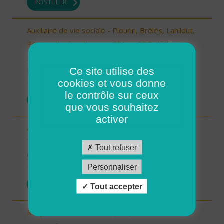
POSTULER
Auxiliaire de vie sociale - Plourin, Brélès, Lanildut,
Porspoder, Landunvez - CDI ou CDD (H/F)
29 - Finistère
Ce site utilise des
Possibilité de CDI ou CDD
cookies et vous donne
10/10/2025
le contrôle sur ceux
POSTULER
que vous souhaitez
activer
Auxiliaire de vie sociale - Randens (73220) (H/F)
73 - Savoie
Tout refuser
CDI
Personnaliser
10/10/2025
POSTULER
Tout accepter
Responsable de secteur (H/F)