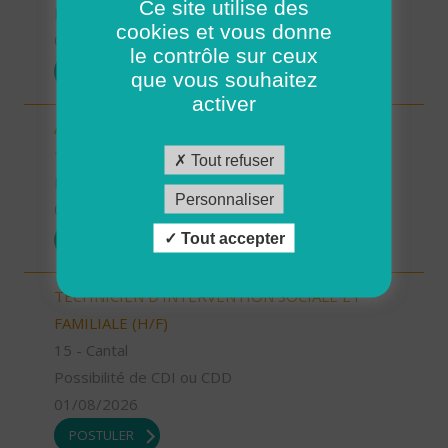
Ce site utilise des
Possibilité de CDI ou CDD
cookies et vous donne
01/08/2026
le contrôle sur ceux
POSTULER
que vous souhaitez
activer
AIDE SOIGNANT (H/F)
18 - Cher
Tout refuser
Possibilité de CDI ou CDD
Personnaliser
01/08/2026
Tout accepter
POSTULER
TECHNICIEN D’INTERVENTION SOCIALE ET
FAMILIALE (H/F)
15 - Cantal
Possibilité de CDI ou CDD
01/08/2026
POSTULER