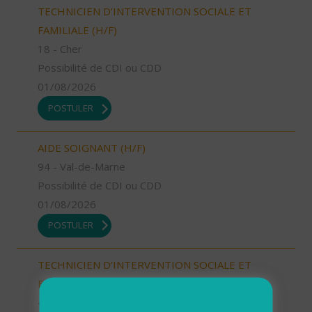
TECHNICIEN D’INTERVENTION SOCIALE ET
FAMILIALE (H/F)
18 - Cher
Possibilité de CDI ou CDD
01/08/2026
POSTULER
AIDE SOIGNANT (H/F)
94 - Val-de-Marne
Possibilité de CDI ou CDD
01/08/2026
POSTULER
TECHNICIEN D’INTERVENTION SOCIALE ET
FAMILIALE (H/F)
47 - Lot-et-Garonne