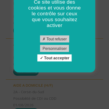
Ce site utilise des
FAMILIALE (H/F)
cookies et vous donne
72 - Sarthe
le contrôle sur ceux
Possibilité de CDI ou CDD
que vous souhaitez
01/08/2026
activer
POSTULER
Tout refuser
AIDE A DOMICILE (H/F)
Personnaliser
74 - Haute-Savoie
Possibilité de CDI ou CDD
Tout accepter
01/08/2026
POSTULER
AIDE A DOMICILE (H/F)
2A - Corse-du-Sud
Possibilité de CDI ou CDD
01/08/2026