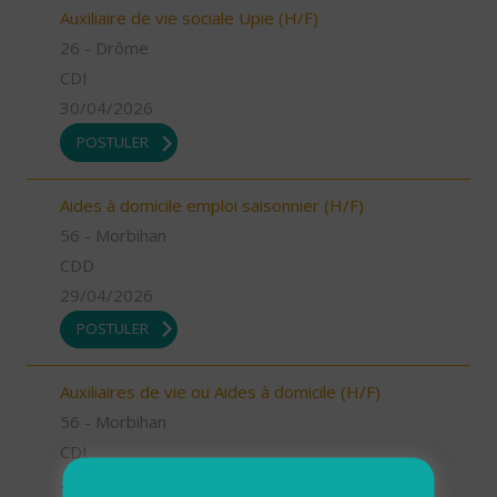
Auxiliaire de vie sociale Upie (H/F)
26 - Drôme
CDI
30/04/2026
POSTULER
Aides à domicile emploi saisonnier (H/F)
56 - Morbihan
CDD
29/04/2026
POSTULER
Auxiliaires de vie ou Aides à domicile (H/F)
56 - Morbihan
CDI
29/04/2026