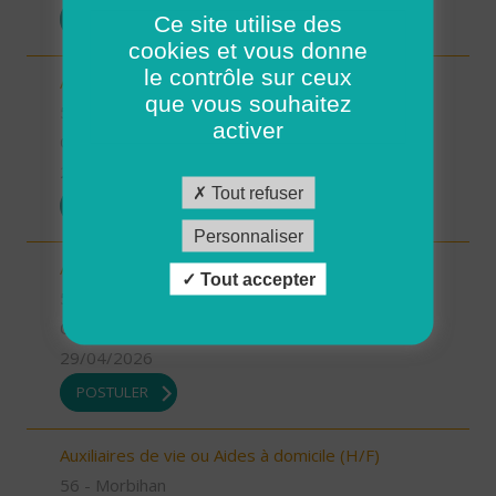
POSTULER
Ce site utilise des
cookies et vous donne
le contrôle sur ceux
Aides à domicile pour renfort été (H/F)
que vous souhaitez
56 - Morbihan
activer
CDD
29/04/2026
Tout refuser
POSTULER
Personnaliser
Aides à domicile emploi saisonnier (H/F)
Tout accepter
56 - Morbihan
CDD
29/04/2026
POSTULER
Auxiliaires de vie ou Aides à domicile (H/F)
56 - Morbihan