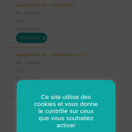
Auxiliaire de vie - Amou (H/F)
40 - Landes
CDI
31/07/2026
POSTULER
Auxiliaire de vie - Biscarrosse (H/F)
40 - Landes
CDI
31/07/2026
POSTULER
Ce site utilise des
cookies et vous donne
Auxiliaire de vie - Oeyreluy (H/F)
le contrôle sur ceux
40 - Landes
que vous souhaitez
CDI
activer
31/07/2026