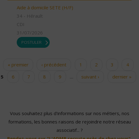
Aide à domicile SETE (H/F)
34 - Hérault
CDI
31/07/2026
POSTULER
« premier
‹ précédent
1
2
3
4
Pages
5
6
7
8
9
…
suivant ›
dernier »
Vous souhaitez plus d'informations sur nos métiers, nos
formations, les bonnes raisons de rejoindre notre réseau
associatif... ?
Rendez-vous sur "L'ADMR recrute près de chez vous".