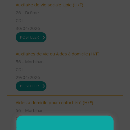
Auxiliaire de vie sociale Upie (H/F)
26 - Drôme
CDI
30/04/2026
POSTULER
Auxiliaires de vie ou Aides à domicile (H/F)
56 - Morbihan
CDI
29/04/2026
POSTULER
Aides à domicile pour renfort été (H/F)
56 - Morbihan
CDD
29/04/2026