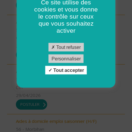
Ce site utilise des
POSTULER
cookies et vous donne
le contrôle sur ceux
Aides à domicile emploi saisonnier (H/F)
que vous souhaitez
56 - Morbihan
activer
CDD
29/04/2026
Tout refuser
POSTULER
Personnaliser
Tout accepter
Auxiliaires de vie ou Aides à domicile (H/F)
56 - Morbihan
CDI
29/04/2026
POSTULER
Aides à domicile emploi saisonnier (H/F)
56 - Morbihan