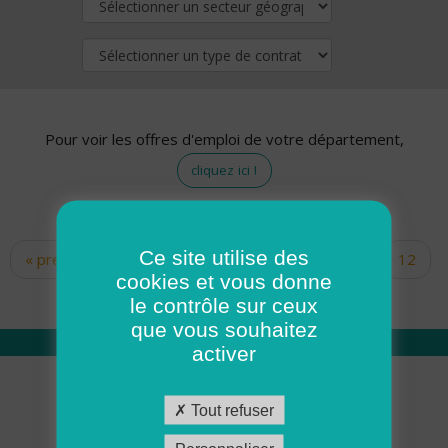
Pour voir les offres d'emploi de votre département,
cliquez ici !
Ce site utilise des
« premier
‹ précédent
…
10
11
12
Pages
cookies et vous donne
13
14
15
16
17
18
le contrôle sur ceux
que vous souhaitez
activer
Qui sommes nous
Tout refuser
Académie ADMR