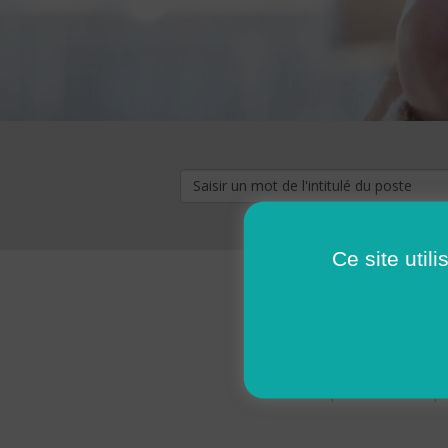
Ce site util
« premier
‹ p
Pages