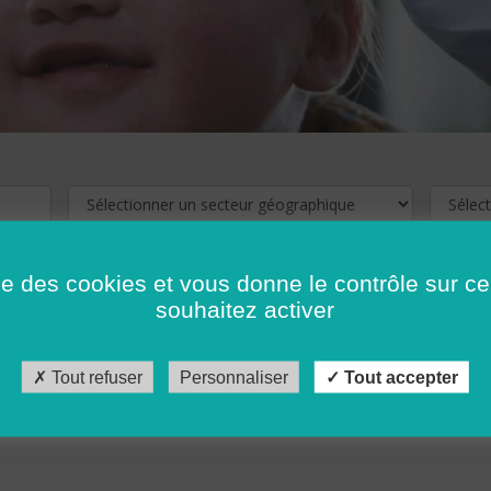
ise des cookies et vous donne le contrôle sur 
souhaitez activer
cliquez ici !
Pour voir les offres d'emploi de votre département,
Tout refuser
Personnaliser
Tout accepter
récédent
…
10
11
12
13
14
15