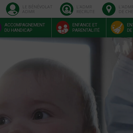
LE BÉNÉVOLAT
L'ADMR
L'ADM
ADMR
RECRUTE
DE CH
ACCOMPAGNEMENT
ENFANCE ET
EN
DU HANDICAP
PARENTALITÉ
DE