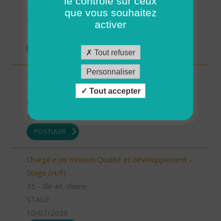
le contrôle sur ceux
26 - Drôme
que vous souhaitez
CDD
activer
13/07/2026
POSTULER
Tout refuser
Personnaliser
Infirmier référent (H/F)
26 - Drôme
Tout accepter
CDI
10/07/2026
POSTULER
Chargé.e de mission Qualité et développement -
Stage (H/F)
35 - Ille-et-Vilaine
STAGE
10/07/2026