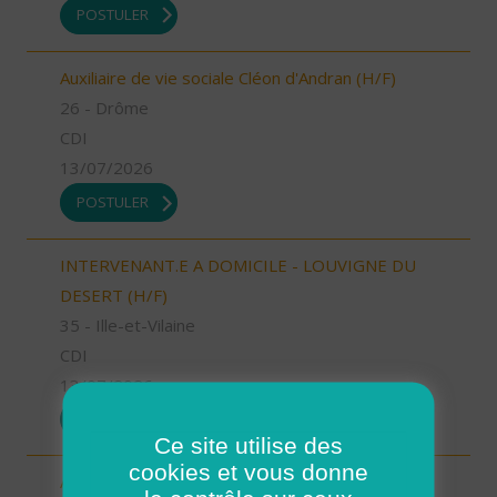
POSTULER
Auxiliaire de vie sociale Cléon d'Andran (H/F)
26 - Drôme
CDI
13/07/2026
POSTULER
INTERVENANT.E A DOMICILE - LOUVIGNE DU
DESERT (H/F)
35 - Ille-et-Vilaine
CDI
13/07/2026
POSTULER
Ce site utilise des
cookies et vous donne
Aide à domicile Cléon d'Andran (H/F)