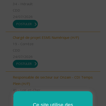
34 - Hérault
CDD
24/07/2026
POSTULER
Chargé de projet ESMS Numérique (H/F)
19 - Corrèze
CDD
24/07/2026
POSTULER
Responsable de secteur sur Onzain - CDI Temps
Plein (H/F)
41 - Loir-et-Cher
CDI
23/07/2026
Ce site utilise des