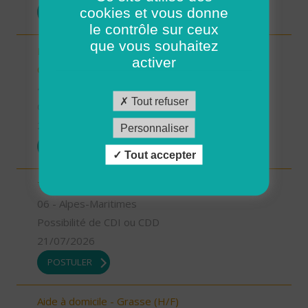
cookies et vous donne
POSTULER
le contrôle sur ceux
que vous souhaitez
Responsable de secteur sur Noyers sur Cher -
activer
CDD 2 mois Temps Plein (H/F)
41 - Loir-et-Cher
Tout refuser
CDD
23/07/2026
Personnaliser
POSTULER
Tout accepter
Technicien Intervention Social et Familiale (H/F)
06 - Alpes-Maritimes
Possibilité de CDI ou CDD
21/07/2026
POSTULER
Aide à domicile - Grasse (H/F)