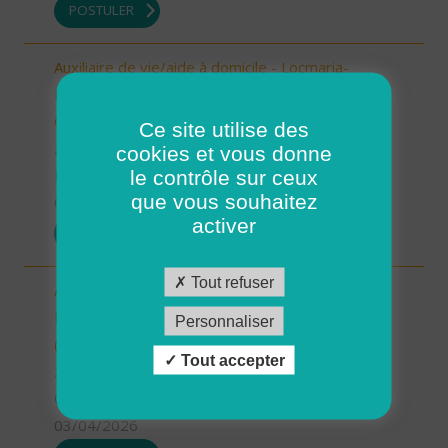
POSTULER
Auxiliaire de vie/aide à domicile - Locmaria-
Plouzané /Plougonvelin/Le Conquet/Trébabu -
CDD ou CDI (H/F)
Ce site utilise des
29 - Finistère
cookies et vous donne
le contrôle sur ceux
Possibilité de CDI ou CDD
que vous souhaitez
03/04/2026
activer
POSTULER
Tout refuser
Aide à domicile - CDD été -
Plourin/Brélès/Lanildut/Porspoder/Landunvez
Personnaliser
(H/F)
Tout accepter
29 - Finistère
CDD
03/04/2026