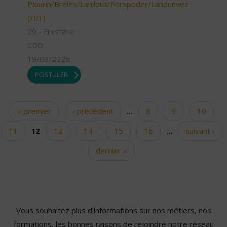
Plourin/Brélès/Lanildut/Porspoder/Landunvez
(H/F)
29 - Finistère
CDD
19/03/2026
POSTULER
« premier
‹ précédent
…
8
9
10
Pages
11
12
13
14
15
16
…
suivant ›
dernier »
Vous souhaitez plus d'informations sur nos métiers, nos
formations, les bonnes raisons de rejoindre notre réseau