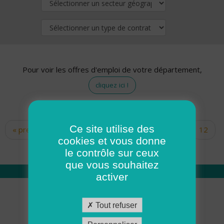
Pour voir les offres d'emploi de votre département,
cliquez ici !
Ce site utilise des
« premier
‹ précédent
…
10
11
12
Pages
cookies et vous donne
13
14
15
16
17
18
le contrôle sur ceux
que vous souhaitez
activer
Qui sommes nous
Tout refuser
Académie ADMR