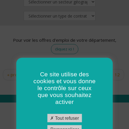
Pour voir les offres d'emploi de votre département,
cliquez ici !
Ce site utilise des
« premier
‹ précédent
…
10
11
12
Pages
cookies et vous donne
13
14
15
16
17
18
le contrôle sur ceux
que vous souhaitez
activer
Qui sommes nous
Tout refuser
Académie ADMR