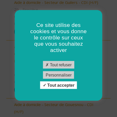
Aide à domicile - Secteur de Guilers - CDI (H/F)
29 - Finistère
CDI
01/07/2025
Ce site utilise des
cookies et vous donne
POSTULER
le contrôle sur ceux
que vous souhaitez
Auxiliaire de Vie Sociale/Accompagnant Educatif
activer
et Social à domicile - Secteur de Plouzané - CDI
(H/F)
Tout refuser
29 - Finistère
CDI
Personnaliser
01/07/2025
Tout accepter
POSTULER
Aide à domicile - Secteur de Gouesnou - CDI
(H/F)