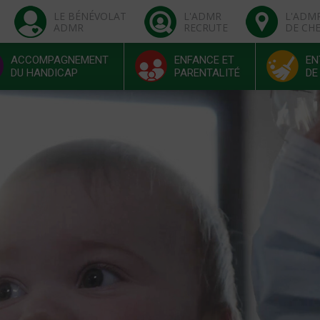
LE BÉNÉVOLAT
L'ADMR
L'ADM
ADMR
RECRUTE
DE CH
ACCOMPAGNEMENT
ENFANCE ET
EN
DU HANDICAP
PARENTALITÉ
DE