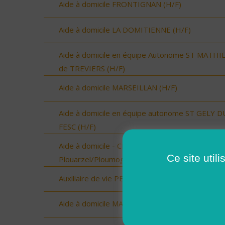
Aide à domicile FRONTIGNAN (H/F)
Aide à domicile LA DOMITIENNE (H/F)
Aide à domicile en équipe Autonome ST MATHI
de TREVIERS (H/F)
Aide à domicile MARSEILLAN (H/F)
Aide à domicile en équipe autonome ST GELY D
FESC (H/F)
Aide à domicile - CDD été - Plouarzel/Lampaul-
Ce site util
Plouarzel/Ploumoguer (H/F)
Auxiliaire de vie PEZENAS (H/F)
Aide à domicile MARAUSSAN (H/F)