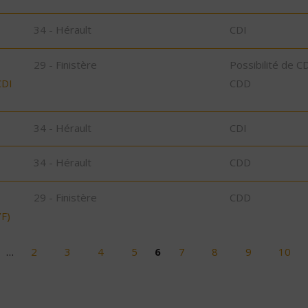
34 - Hérault
CDI
29 - Finistère
Possibilité de C
CDI
CDD
34 - Hérault
CDI
34 - Hérault
CDD
29 - Finistère
CDD
F)
…
2
3
4
5
6
7
8
9
10