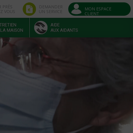
R PRÈS
DEMANDER
MON ESPACE
EZ VOUS
UN SERVICE
CLIENT
TRETIEN
AIDE
 LA MAISON
AUX AIDANTS