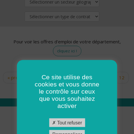
Pour voir les offres d'emploi de votre département,
cliquez ici !
Ce site utilise des
« premier
‹ précédent
…
10
11
12
Pages
cookies et vous donne
13
14
15
16
17
18
le contrôle sur ceux
que vous souhaitez
activer
Qui sommes nous
Tout refuser
Académie ADMR