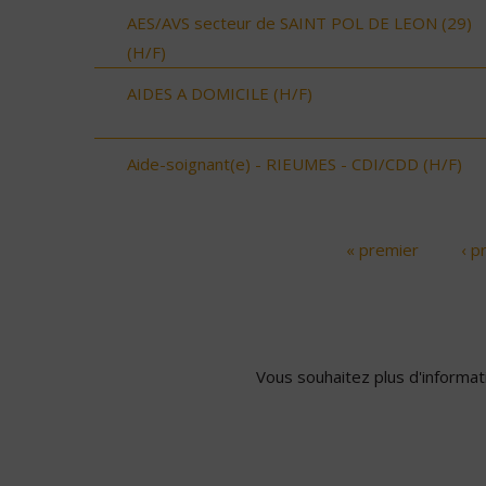
AES/AVS secteur de SAINT POL DE LEON (29)
(H/F)
AIDES A DOMICILE (H/F)
Aide-soignant(e) - RIEUMES - CDI/CDD (H/F)
« premier
‹ p
Pages
Vous souhaitez plus d'informati