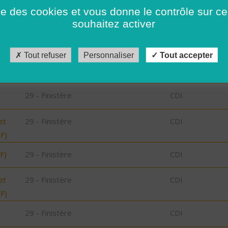
29 - Finistère
Possibilité de C
ise des cookies et vous donne le contrôle sur 
CDD
souhaitez activer
29 - Finistère
Possibilité de C
CDD
Tout refuser
Personnaliser
Tout accepter
29 - Finistère
CDD
29 - Finistère
CDI
et
29 - Finistère
CDI
/F)
F)
29 - Finistère
CDI
et
29 - Finistère
CDI
/F)
29 - Finistère
CDI