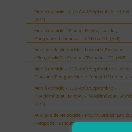
Aide à domicile - CDD Août/Septembre - St Ren
(H/F)
Aide à domicile - Plourin, Brélès, Lanildut,
Porspoder, Landunvez - CDD ou CDI (H/F)
Auxiliaire de vie sociale - Locmaria-Plouzané
/Plougonvlin/Le Conquet/Trébabu - CDI (H/F)
Aide à domicile - CDD Août/Septembre - Locmar
Plouzané/Plougonvelin/Le Conquet/Trébabu (H/
Aide à domicile - CDD Août/Septembre -
Ploudalmézeau, Lampaul-Ploudalmézeau, St Pa
(H/F)
Auxiliaire de vie sociale - Plourin, Brélès, Lanildut
Porspoder, Landunvez - CDI (H/F)