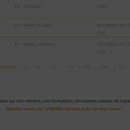
29 - Finistère
CDD
37 - Indre-et-Loire
Possibilité de C
CDD
31 - Haute-Garonne
Possibilité de C
CDD
récédent
…
10
11
12
13
14
15
ons sur nos métiers, nos formations, les bonnes raisons de rejoin
Rendez-vous sur "L'ADMR recrute près de chez vous".