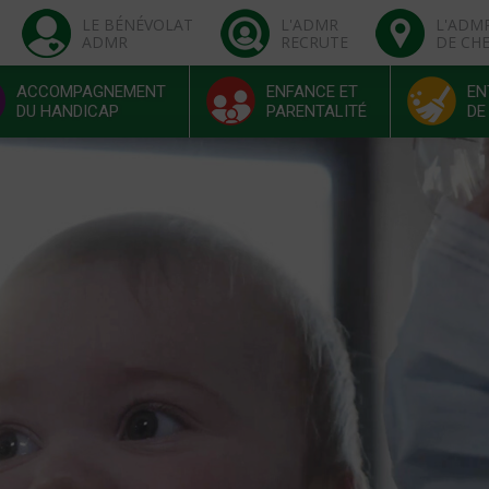
LE BÉNÉVOLAT
L'ADMR
L'ADM
ADMR
RECRUTE
DE CH
ACCOMPAGNEMENT
ENFANCE ET
EN
DU HANDICAP
PARENTALITÉ
DE