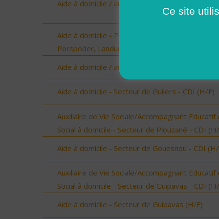
Aide à domicile / auxiliaire de vie NEVEZ (H/F)
Ce site util
Aide à domicile - Plourin, Brélès, Lanildut,
Porspoder, Landunvez - CDD ou CDI (H/F)
Aide à domicile / auxiliaire de vie ELLIANT (H/F)
Aide à domicile - Secteur de Guilers - CDI (H/F)
Auxiliaire de Vie Sociale/Accompagnant Educatif 
Social à domicile - Secteur de Plouzané - CDI (H
Aide à domicile - Secteur de Gouesnou - CDI (H/
Auxiliaire de Vie Sociale/Accompagnant Educatif 
Social à domicile - Secteur de Guipavas - CDI (H
Aide à domicile - Secteur de Guipavas (H/F)