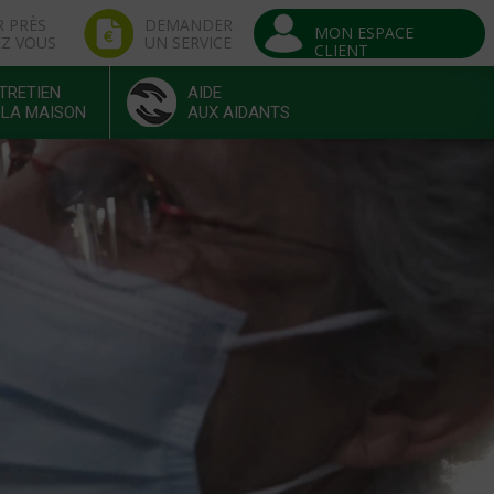
R PRÈS
DEMANDER
MON ESPACE
EZ VOUS
UN SERVICE
CLIENT
TRETIEN
AIDE
 LA MAISON
AUX AIDANTS