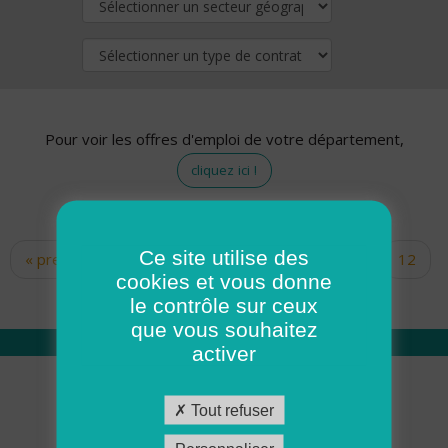
Pour voir les offres d'emploi de votre département,
cliquez ici !
Ce site utilise des
« premier
‹ précédent
…
10
11
12
Pages
cookies et vous donne
13
14
15
16
17
18
le contrôle sur ceux
que vous souhaitez
activer
Qui sommes nous
Tout refuser
Académie ADMR