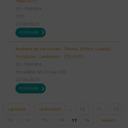
Pabu (H/F)
29 - Finistère
CDD
22/08/2025
POSTULER
Auxiliaire de vie sociale - Plourin, Brélès, Lanildut,
Porspoder, Landunvez - CDI (H/F)
29 - Finistère
Possibilité de CDI ou CDD
22/08/2025
POSTULER
« premier
‹ précédent
…
10
11
12
Pages
13
14
15
16
17
18
suivant ›