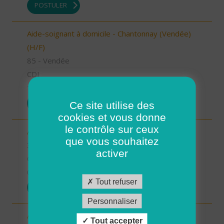
POSTULER
Aide-soignant à domicile - Chantonnay (Vendée)
(H/F)
85 - Vendée
CDI
10/09/2025
POSTULER
Ce site utilise des
cookies et vous donne
le contrôle sur ceux
Aide à domicile - secteur Beaumarchès (H/F)
que vous souhaitez
32 - Gers
activer
CDI
08/09/2025
Tout refuser
POSTULER
Personnaliser
Auxiliaire de vie sociale - secteur L'Isle Jourdain
Tout accepter