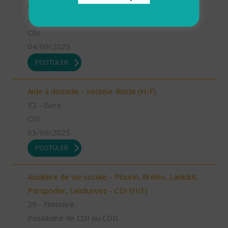
(H/F)
32 - Gers
CDI
04/09/2025
POSTULER
Aide à domicile - secteur Riscle (H/F)
32 - Gers
CDI
03/09/2025
POSTULER
Auxiliaire de vie sociale - Plourin, Brélès, Lanildut,
Porspoder, Landunvez - CDI (H/F)
29 - Finistère
Possibilité de CDI ou CDD