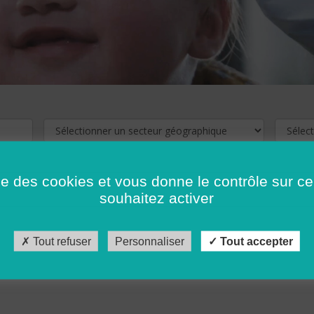
ise des cookies et vous donne le contrôle sur 
souhaitez activer
cliquez ici !
Pour voir les offres d'emploi de votre département,
Tout refuser
Personnaliser
Tout accepter
récédent
…
10
11
12
13
14
15