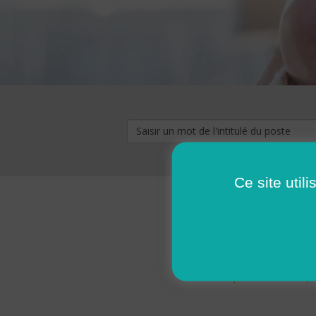
Ce site util
« premier
‹ p
Pages