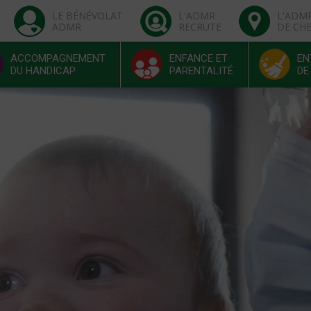
LE BÉNÉVOLAT
L'ADMR
L'ADM
ADMR
RECRUTE
DE CH
ACCOMPAGNEMENT
ENFANCE ET
EN
DU HANDICAP
PARENTALITÉ
DE