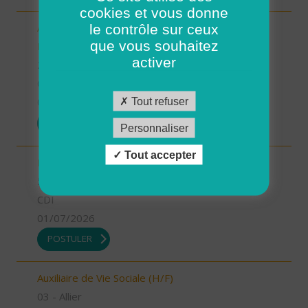
cookies et vous donne
le contrôle sur ceux
Aide-Soignant(e) à Domicile PLOUGASTEL-
que vous souhaitez
DAOULAS CDD 80% (H/F)
activer
29 - Finistère
CDI
Tout refuser
01/07/2026
POSTULER
Personnaliser
Tout accepter
INFIRMIER COORDINATEUR (H/F)
55 - Meuse
CDI
01/07/2026
POSTULER
Auxiliaire de Vie Sociale (H/F)
03 - Allier