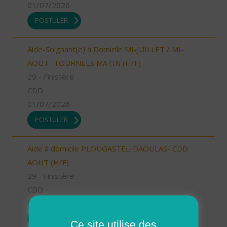
01/07/2026
POSTULER
Aide-Soignant(e) à Domicile MI-JUILLET / MI-
AOUT- TOURNEES MATIN (H/F)
29 - Finistère
CDD
01/07/2026
POSTULER
Aide à domicile PLOUGASTEL-DAOULAS- CDD
AOUT (H/F)
29 - Finistère
CDD
01/07/2026
POSTULER
Ce site utilise des