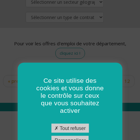
Pour voir les offres d'emploi de votre département,
cliquez ici !
Ce site utilise des
« premier
‹ précédent
…
10
11
12
Pages
cookies et vous donne
13
14
15
16
17
18
le contrôle sur ceux
que vous souhaitez
activer
Qui sommes nous
Tout refuser
Académie ADMR