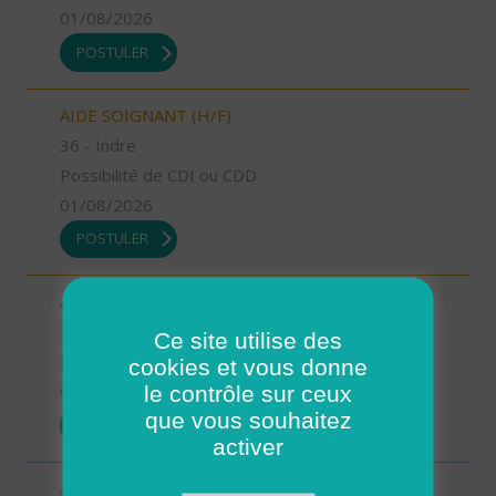
01/08/2026
POSTULER
AIDE SOIGNANT (H/F)
36 - Indre
Possibilité de CDI ou CDD
01/08/2026
POSTULER
AIDE A DOMICILE (H/F)
38 - Isère
Ce site utilise des
Possibilité de CDI ou CDD
cookies et vous donne
le contrôle sur ceux
01/08/2026
que vous souhaitez
POSTULER
activer
AIDE A DOMICILE (H/F)