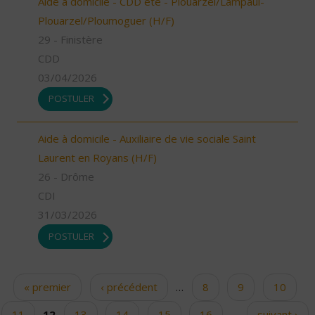
Aide à domicile - CDD été - Plouarzel/Lampaul-
Plouarzel/Ploumoguer (H/F)
29 - Finistère
CDD
03/04/2026
POSTULER
Aide à domicile - Auxiliaire de vie sociale Saint
Laurent en Royans (H/F)
26 - Drôme
CDI
31/03/2026
POSTULER
« premier
‹ précédent
…
8
9
10
Pages
11
12
13
14
15
16
…
suivant ›