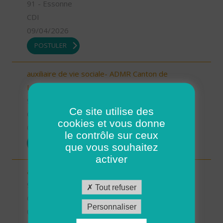
91 - Essonne
CDI
09/04/2026
POSTULER
auxiliaire de vie sociale- ADMR Canton de
Limours (H/F)
91 - Essonne
Ce site utilise des
CDI
cookies et vous donne
09/04/2026
le contrôle sur ceux
POSTULER
que vous souhaitez
activer
auxiliaire de vie sociale- ADMR Papeterie (H/F)
91 - Essonne
Tout refuser
CDI
Personnaliser
09/04/2026