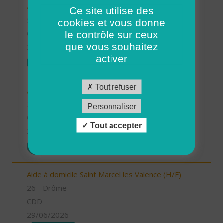
Aides à domicile (H/F)
Ce site utilise des
56 - Morbihan
cookies et vous donne
le contrôle sur ceux
CDD
que vous souhaitez
30/06/2026
activer
POSTULER
Tout refuser
Aide à domicile Pont de l'Isère (H/F)
26 - Drôme
Personnaliser
CDD
Tout accepter
29/06/2026
POSTULER
Aide à domicile Saint Marcel les Valence (H/F)
26 - Drôme
CDD
29/06/2026