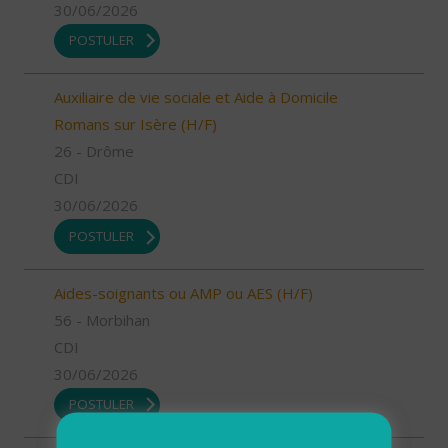
30/06/2026
POSTULER
Auxiliaire de vie sociale et Aide à Domicile
Romans sur Isère (H/F)
26 - Drôme
CDI
30/06/2026
POSTULER
Aides-soignants ou AMP ou AES (H/F)
56 - Morbihan
CDI
30/06/2026
POSTULER