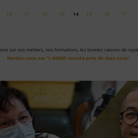
10
11
12
13
14
15
16
17
ons sur nos métiers, nos formations, les bonnes raisons de rejoin
Rendez-vous sur "L'ADMR recrute près de chez vous".