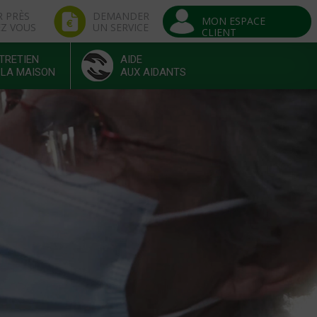
R PRÈS
DEMANDER
MON ESPACE
EZ VOUS
UN SERVICE
CLIENT
TRETIEN
AIDE
 LA MAISON
AUX AIDANTS