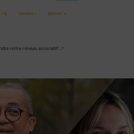
18
suivant ›
dernier »
dre notre réseau associatif... ?