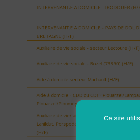
INTERVENANT.E A DOMICILE - IRODOUER (H/F
INTERVENANT.E A DOMICILE - PAYS DE DOL D
BRETAGNE (H/F)
Auxiliaire de vie sociale - secteur Lectoure (H/F)
Auxiliaire de vie sociale - Bozel (73350) (H/F)
Aide à domicile secteur Machault (H/F)
Aide à domicile - CDD ou CDI - Plouarzel/Lampau
Plouarzel/Ploumoguer (H/F)
Auxiliaire de vie/ aide à domicile - Plourin, Brélès
Ce site util
Lanildut, Porspoder, Landunvez - CDI ou CDD
(H/F)