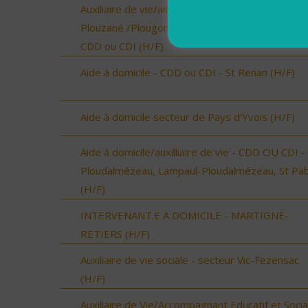
Auxiliaire de vie/aide à domicile - Locmaria-
Plouzané /Plougonvelin/Le Conquet/Trébabu -
CDD ou CDI (H/F)
Aide à domicile - CDD ou CDI - St Renan (H/F)
Aide à domicile secteur de Pays d'Yvois (H/F)
Aide à domicile/auxilliaire de vie - CDD OU CDI -
Ploudalmézeau, Lampaul-Ploudalmézeau, St Pa
(H/F)
INTERVENANT.E A DOMICILE - MARTIGNE-
RETIERS (H/F)
Auxiliaire de vie sociale - secteur Vic-Fezensac
(H/F)
Auxiliaire de Vie/Accompagnant Educatif et Socia