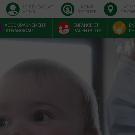
LE BÉNÉVOLAT
L'ADMR
L'ADM
ADMR
RECRUTE
DE CH
ACCOMPAGNEMENT
ENFANCE ET
EN
DU HANDICAP
PARENTALITÉ
DE