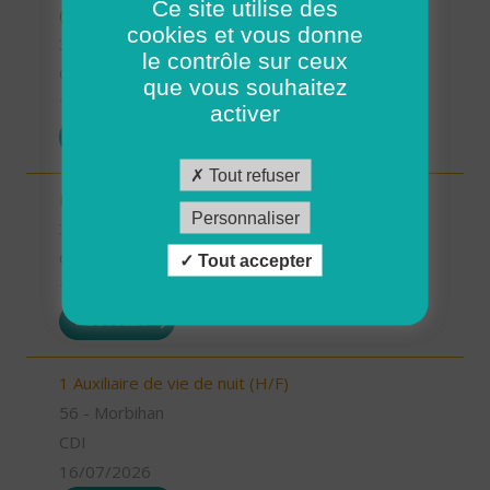
Ce site utilise des
(H/F)
cookies et vous donne
35 - Ille-et-Vilaine
le contrôle sur ceux
CDI
que vous souhaitez
17/07/2026
activer
POSTULER
Tout refuser
Encadrant.e de proximité - Chateaubourg (H/F)
Personnaliser
35 - Ille-et-Vilaine
CDI
Tout accepter
16/07/2026
POSTULER
1 Auxiliaire de vie de nuit (H/F)
56 - Morbihan
CDI
16/07/2026