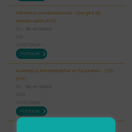
Infirmier.e coordinateur.rice / Chargé.e de
mission santé (H/F)
35 - Ille-et-Vilaine
CDI
17/07/2026
POSTULER
Assistant.e Administratif.ve et Facturation - CDD
(H/F)
35 - Ille-et-Vilaine
CDD
17/07/2026
POSTULER
Assistant.e Administratif.ve et Facturation - CDI