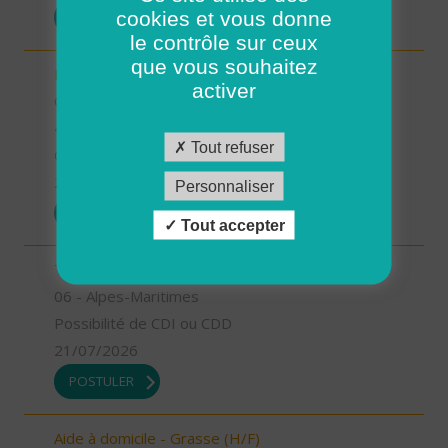
cookies et vous donne
POSTULER
le contrôle sur ceux
que vous souhaitez
Responsable de secteur sur Noyers sur Cher -
activer
CDD 2 mois Temps Plein (H/F)
41 - Loir-et-Cher
Tout refuser
CDD
23/07/2026
Personnaliser
POSTULER
Tout accepter
Technicien Intervention Social et Familiale (H/F)
06 - Alpes-Maritimes
Possibilité de CDI ou CDD
21/07/2026
POSTULER
Aide à domicile - Grasse (H/F)