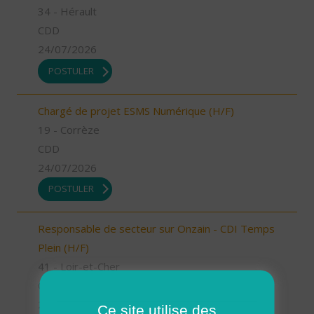
34 - Hérault
CDD
24/07/2026
POSTULER
Chargé de projet ESMS Numérique (H/F)
19 - Corrèze
CDD
24/07/2026
POSTULER
Responsable de secteur sur Onzain - CDI Temps
Plein (H/F)
41 - Loir-et-Cher
CDI
23/07/2026
Ce site utilise des