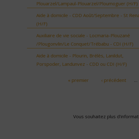
Plouarzel/Lampaul-Plouarzel/Ploumoguer (H/F)
Aide à domicile - CDD Août/Septembre - St Ren
(H/F)
Auxiliaire de vie sociale - Locmaria-Plouzané
/Plougonvlin/Le Conquet/Trébabu - CDI (H/F)
Aide à domicile - Plourin, Brélès, Lanildut,
Porspoder, Landunvez - CDD ou CDI (H/F)
« premier
‹ précédent
…
Pages
Vous souhaitez plus d'informati