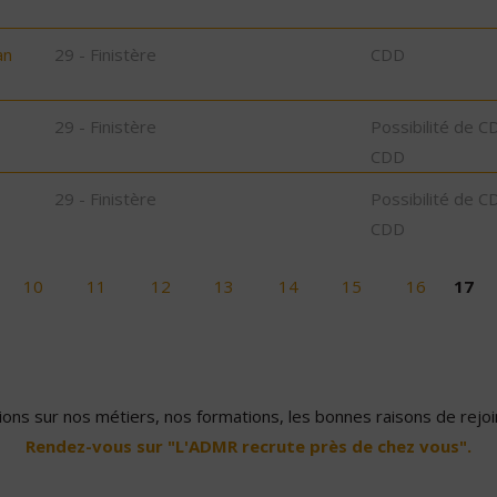
an
29 - Finistère
CDD
29 - Finistère
Possibilité de C
CDD
29 - Finistère
Possibilité de C
CDD
10
11
12
13
14
15
16
17
ons sur nos métiers, nos formations, les bonnes raisons de rejoin
Rendez-vous sur "L'ADMR recrute près de chez vous".