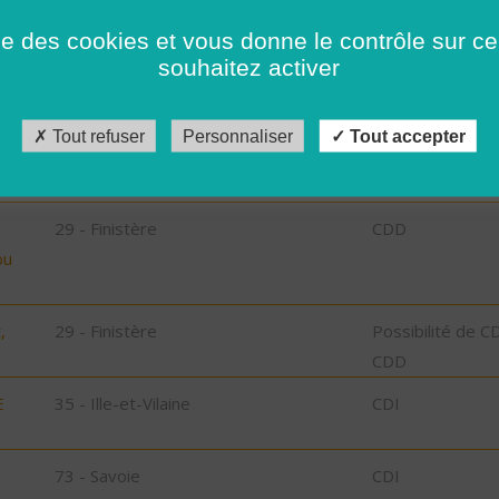
ise des cookies et vous donne le contrôle sur 
29 - Finistère
Possibilité de C
souhaitez activer
CDD
29 - Finistère
Possibilité de C
Tout refuser
Personnaliser
Tout accepter
CDD
29 - Finistère
CDD
bu
,
29 - Finistère
Possibilité de C
CDD
E
35 - Ille-et-Vilaine
CDI
73 - Savoie
CDI