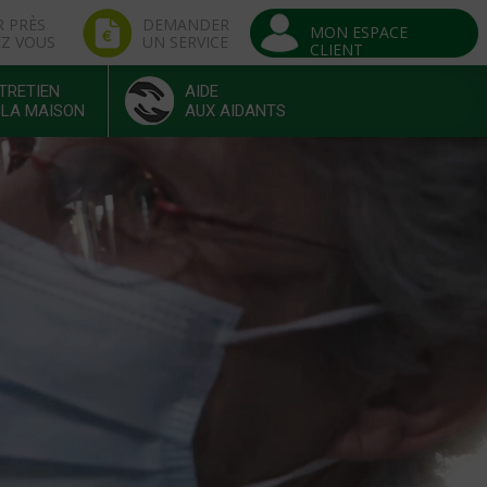
R PRÈS
DEMANDER
MON ESPACE
EZ VOUS
UN SERVICE
CLIENT
TRETIEN
AIDE
 LA MAISON
AUX AIDANTS