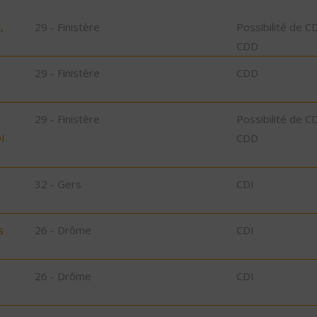
,
29 - Finistère
Possibilité de C
CDD
29 - Finistère
CDD
29 - Finistère
Possibilité de C
I
CDD
32 - Gers
CDI
s
26 - Drôme
CDI
26 - Drôme
CDI