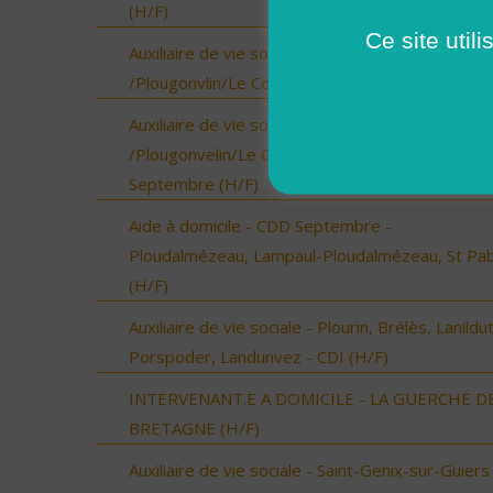
(H/F)
Ce site util
Auxiliaire de vie sociale - Locmaria-Plouzané
/Plougonvlin/Le Conquet/Trébabu - CDI (H/F)
Auxiliaire de vie sociale - Locmaria-Plouzané
/Plougonvelin/Le Conquet/Trébabu - CDD pour
Septembre (H/F)
Aide à domicile - CDD Septembre -
Ploudalmézeau, Lampaul-Ploudalmézeau, St Pa
(H/F)
Auxiliaire de vie sociale - Plourin, Brélès, Lanildut
Porspoder, Landunvez - CDI (H/F)
INTERVENANT.E A DOMICILE - LA GUERCHE D
BRETAGNE (H/F)
Auxiliaire de vie sociale - Saint-Genix-sur-Guiers