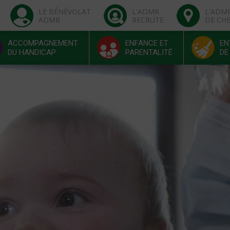
LE BÉNÉVOLAT
L'ADMR
L'ADM
ADMR
RECRUTE
DE CH
ACCOMPAGNEMENT
ENFANCE ET
EN
DU HANDICAP
PARENTALITÉ
DE