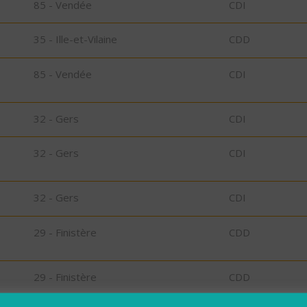
85 - Vendée
CDI
35 - Ille-et-Vilaine
CDD
85 - Vendée
CDI
32 - Gers
CDI
32 - Gers
CDI
32 - Gers
CDI
29 - Finistère
CDD
29 - Finistère
CDD
bu