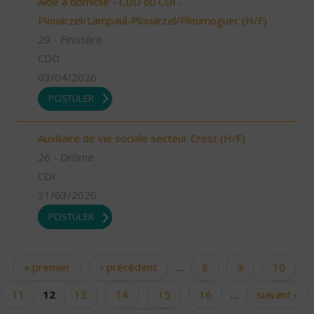
Aide à domicile - CDD ou CDI -
Plouarzel/Lampaul-Plouarzel/Ploumoguer (H/F)
29 - Finistère
CDD
03/04/2026
POSTULER
Auxiliaire de vie sociale secteur Crest (H/F)
26 - Drôme
CDI
31/03/2026
POSTULER
« premier
‹ précédent
…
8
9
10
Pages
11
12
13
14
15
16
…
suivant ›