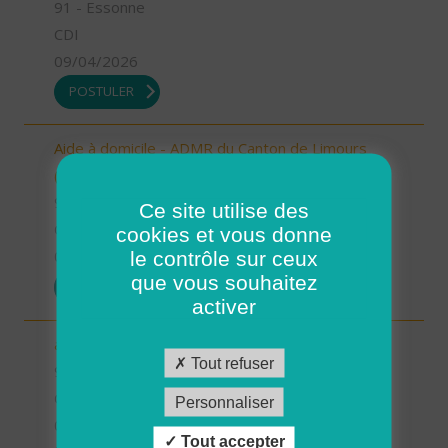
91 - Essonne
CDI
09/04/2026
POSTULER
Aide à domicile - ADMR du Canton de Limours
(H/F)
91 - Essonne
Ce site utilise des
CDI
cookies et vous donne
le contrôle sur ceux
09/04/2026
que vous souhaitez
POSTULER
activer
auxiliaire de vie sociale- ADMR Papeterie (H/F)
Tout refuser
91 - Essonne
CDI
Personnaliser
09/04/2026
Tout accepter