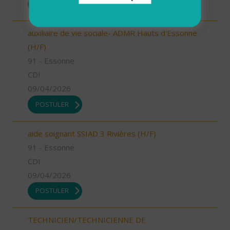
POSTULER
auxiliaire de vie sociale- ADMR Hauts d'Essonne
(H/F)
91 - Essonne
CDI
09/04/2026
POSTULER
aide soignant SSIAD 3 Rivières (H/F)
91 - Essonne
CDI
09/04/2026
POSTULER
TECHNICIEN/TECHNICIENNE DE