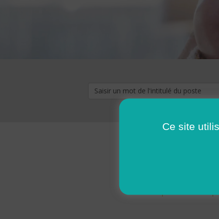
Ce site util
« premier
‹ p
Pages