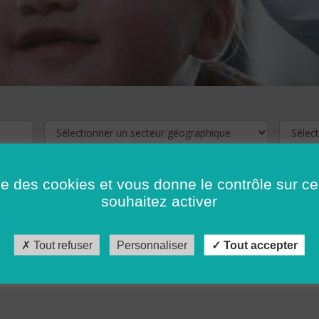
ise des cookies et vous donne le contrôle sur 
souhaitez activer
cliquez ici !
Pour voir les offres d'emploi de votre département,
Tout refuser
Personnaliser
Tout accepter
récédent
…
10
11
12
13
14
15