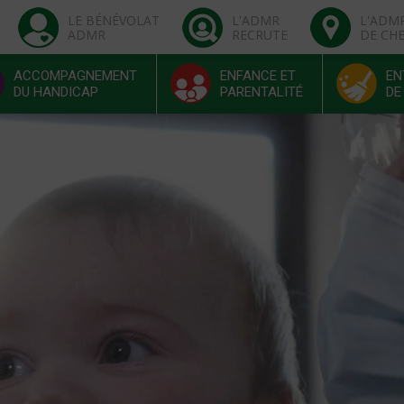
LE BÉNÉVOLAT
L'ADMR
L'ADM
ADMR
RECRUTE
DE CH
ACCOMPAGNEMENT
ENFANCE ET
EN
DU HANDICAP
PARENTALITÉ
DE