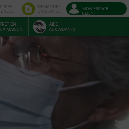
R PRÈS
DEMANDER
MON ESPACE
EZ VOUS
UN SERVICE
CLIENT
TRETIEN
AIDE
 LA MAISON
AUX AIDANTS