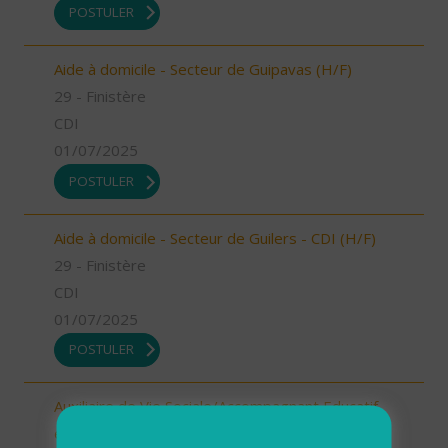
POSTULER
Aide à domicile - Secteur de Guipavas (H/F)
29 - Finistère
CDI
01/07/2025
POSTULER
Aide à domicile - Secteur de Guilers - CDI (H/F)
29 - Finistère
CDI
01/07/2025
POSTULER
Auxiliaire de Vie Sociale/Accompagnant Educatif
et Social à domicile - Secteur de Plouzané - CDI