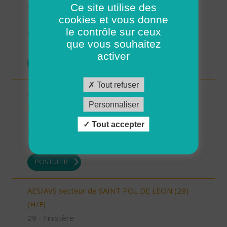
Ce site utilise des
(H/F)
cookies et vous donne
29 - Finistère
le contrôle sur ceux
CDI
que vous souhaitez
01/07/2025
activer
POSTULER
Tout refuser
Aide à domicile - Secteur de Gouesnou - CDI
Personnaliser
(H/F)
29 - Finistère
Tout accepter
CDI
01/07/2025
POSTULER
AES/AVS secteur de SAINT POL DE LEON (29)
(H/F)
29 - Finistère