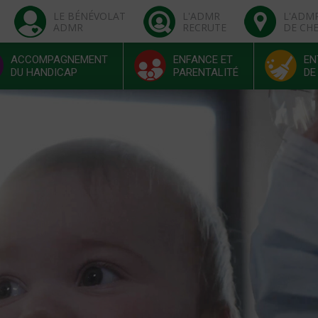
LE BÉNÉVOLAT
L'ADMR
L'ADM
ADMR
RECRUTE
DE CH
ACCOMPAGNEMENT
ENFANCE ET
EN
DU HANDICAP
PARENTALITÉ
DE