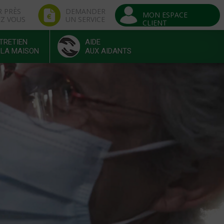
R PRÈS
DEMANDER
MON ESPACE
EZ VOUS
UN SERVICE
CLIENT
TRETIEN
AIDE
 LA MAISON
AUX AIDANTS