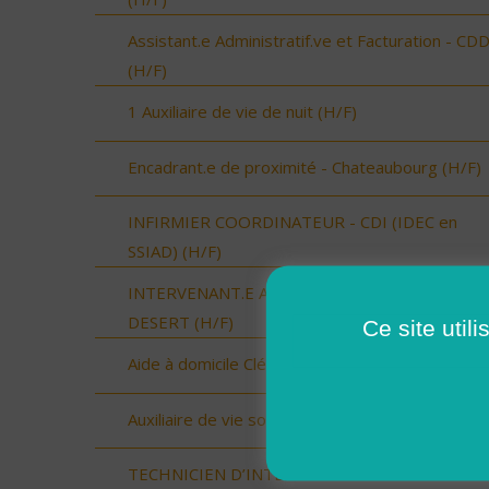
Assistant.e Administratif.ve et Facturation - CD
(H/F)
1 Auxiliaire de vie de nuit (H/F)
Encadrant.e de proximité - Chateaubourg (H/F)
INFIRMIER COORDINATEUR - CDI (IDEC en
SSIAD) (H/F)
INTERVENANT.E A DOMICILE - LOUVIGNE DU
DESERT (H/F)
Ce site util
Aide à domicile Cléon d'Andran (H/F)
Auxiliaire de vie sociale Cléon d'Andran (H/F)
TECHNICIEN D’INTERVENTION SOCIALE ET