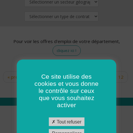
Pour voir les offres d'emploi de votre département,
cliquez ici !
Ce site utilise des
« premier
‹ précédent
…
10
11
12
Pages
cookies et vous donne
13
14
15
16
17
18
le contrôle sur ceux
que vous souhaitez
activer
Qui sommes nous
Tout refuser
Académie ADMR