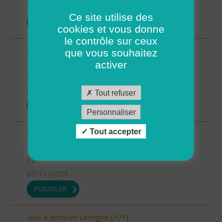
07/11/2025
Ce site utilise des
POSTULER
cookies et vous donne
le contrôle sur ceux
Aide-soignant.e Limogne en Quercy (H/F)
que vous souhaitez
46 - Lot
activer
CDD
07/11/2025
Tout refuser
POSTULER
Personnaliser
Tout accepter
Responsable du développement (H/F)
46 - Lot
CDI
07/11/2025
POSTULER
Aide à domicile Limogne (H/F)