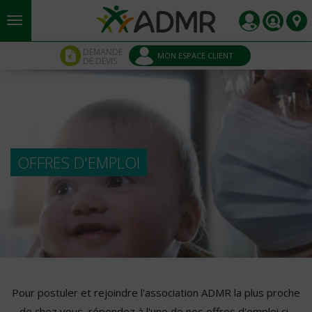
Aller au contenu principal
Panneau de gestion des cookies
DEMANDE
MON ESPACE CLIENT
DE DEVIS
OFFRES D'EMPLOI
Pour postuler et rejoindre l'association ADMR la plus proche
de chez vous, répondez à l'une de nos offres d'emploi ci-