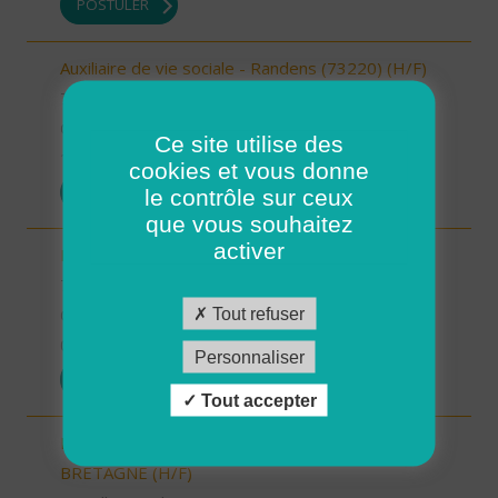
POSTULER
Auxiliaire de vie sociale - Randens (73220) (H/F)
73 - Savoie
CDI
Ce site utilise des
10/10/2025
cookies et vous donne
POSTULER
le contrôle sur ceux
que vous souhaitez
activer
Responsable de secteur (H/F)
78 - Yvelines
Tout refuser
CDI
08/10/2025
Personnaliser
POSTULER
Tout accepter
INTERVENANT.E A DOMICILE - BAIN DE
BRETAGNE (H/F)