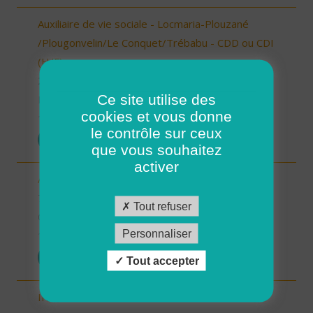
Auxiliaire de vie sociale - Locmaria-Plouzané
/Plougonvelin/Le Conquet/Trébabu - CDD ou CDI
(H/F)
29 - Finistère
Ce site utilise des
Possibilité de CDI ou CDD
cookies et vous donne
10/10/2025
le contrôle sur ceux
POSTULER
que vous souhaitez
activer
Auxiliaire de vie sociale - Randens (73220) (H/F)
73 - Savoie
Tout refuser
CDI
Personnaliser
10/10/2025
POSTULER
Tout accepter
INTERVENANT.E A DOMICILE - BAIN DE