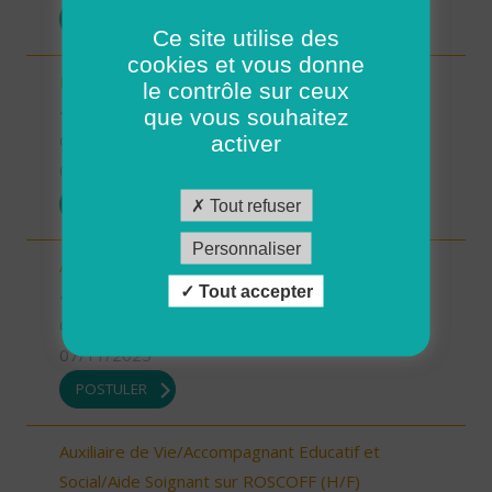
POSTULER
Ce site utilise des
cookies et vous donne
Responsable du développement (H/F)
le contrôle sur ceux
46 - Lot
que vous souhaitez
CDI
activer
07/11/2025
POSTULER
Tout refuser
Personnaliser
Aide à domicile Limogne (H/F)
Tout accepter
46 - Lot
CDI
07/11/2025
POSTULER
Auxiliaire de Vie/Accompagnant Educatif et
Social/Aide Soignant sur ROSCOFF (H/F)