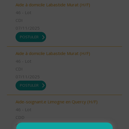
Aide à domicile Labastide Murat (H/F)
46 - Lot
CDI
07/11/2025
POSTULER
Aide à domicile Labastide Murat (H/F)
46 - Lot
CDI
07/11/2025
POSTULER
Aide-soignant.e Limogne en Quercy (H/F)
46 - Lot
CDD
07/11/2025