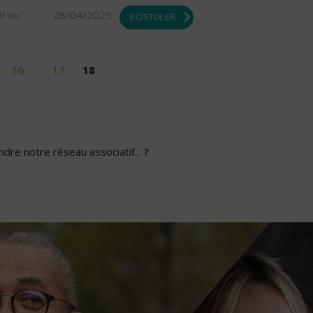
DI ou
28/04/2025
POSTULER
16
17
18
dre notre réseau associatif... ?