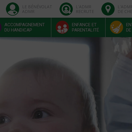
LE BÉNÉVOLAT
L'ADMR
L'ADM
ADMR
RECRUTE
DE CH
ACCOMPAGNEMENT
ENFANCE ET
EN
DU HANDICAP
PARENTALITÉ
DE