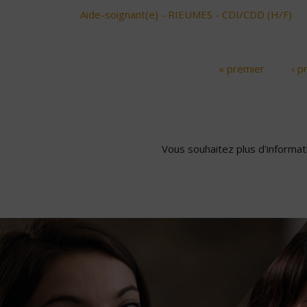
Aide-soignant(e) - RIEUMES - CDI/CDD (H/F)
« premier
‹ p
Pages
Vous souhaitez plus d'informati