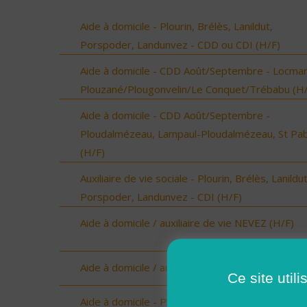
Aide à domicile - Plourin, Brélès, Lanildut,
Porspoder, Landunvez - CDD ou CDI (H/F)
Aide à domicile - CDD Août/Septembre - Locmar
Plouzané/Plougonvelin/Le Conquet/Trébabu (H/
Aide à domicile - CDD Août/Septembre -
Ploudalmézeau, Lampaul-Ploudalmézeau, St Pa
(H/F)
Auxiliaire de vie sociale - Plourin, Brélès, Lanildut
Porspoder, Landunvez - CDI (H/F)
Aide à domicile / auxiliaire de vie NEVEZ (H/F)
Aide à domicile / auxiliaire de vie ELLIANT (H/F)
Ce site util
Aide à domicile - Plourin, Brélès, Lanildut,