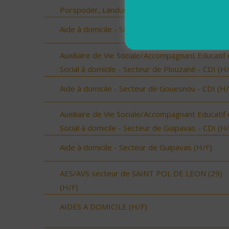
Porspoder, Landunvez - CDD ou CDI (H/F)
Aide à domicile - Secteur de Guilers - CDI (H/F)
Auxiliaire de Vie Sociale/Accompagnant Educatif 
Social à domicile - Secteur de Plouzané - CDI (H
Aide à domicile - Secteur de Gouesnou - CDI (H/
Auxiliaire de Vie Sociale/Accompagnant Educatif 
Social à domicile - Secteur de Guipavas - CDI (H
Aide à domicile - Secteur de Guipavas (H/F)
AES/AVS secteur de SAINT POL DE LEON (29)
(H/F)
AIDES A DOMICILE (H/F)