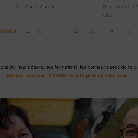
31 - Haute-Garonne
Possibilité de C
CDD
récédent
…
10
11
12
13
14
15
ons sur nos métiers, nos formations, les bonnes raisons de rejoin
Rendez-vous sur "L'ADMR recrute près de chez vous".