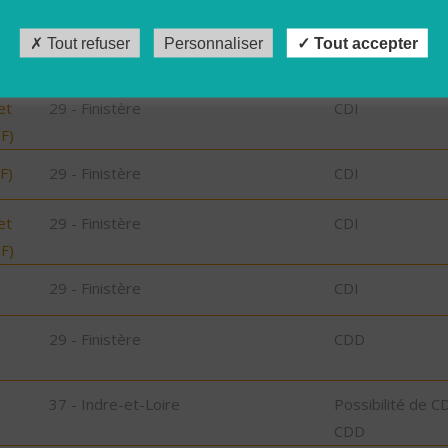
CDD
Tout refuser
Personnaliser
Tout accepter
29 - Finistère
CDI
et
29 - Finistère
CDI
/F)
F)
29 - Finistère
CDI
et
29 - Finistère
CDI
/F)
29 - Finistère
CDI
29 - Finistère
CDD
37 - Indre-et-Loire
Possibilité de C
CDD