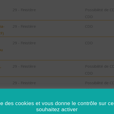
29 - Finistère
Possibilité de C
CDD
ia-
29 - Finistère
CDD
F)
29 - Finistère
CDD
bu
,
29 - Finistère
Possibilité de C
CDD
29 - Finistère
Possibilité de C
CDD
29 - Finistère
CDD
ise des cookies et vous donne le contrôle sur 
souhaitez activer
29 - Finistère
Possibilité de C