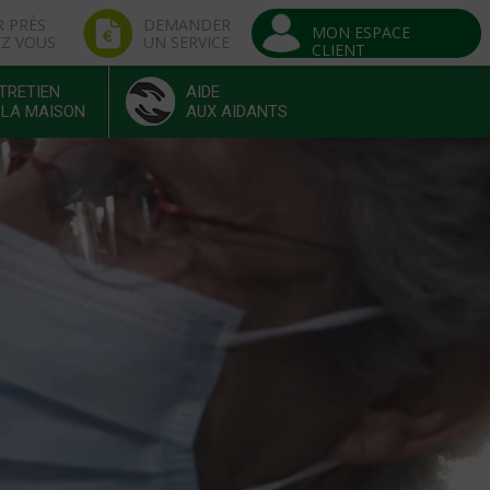
R PRÈS
DEMANDER
MON ESPACE
EZ VOUS
UN SERVICE
CLIENT
TRETIEN
AIDE
 LA MAISON
AUX AIDANTS