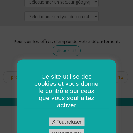
Pour voir les offres d'emploi de votre département,
cliquez ici !
Ce site utilise des
« premier
‹ précédent
…
10
11
12
Pages
cookies et vous donne
13
14
15
16
17
18
le contrôle sur ceux
que vous souhaitez
activer
Qui sommes nous
Tout refuser
Académie ADMR