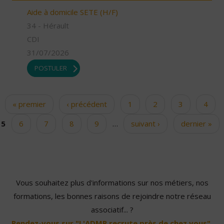
Aide à domicile SETE (H/F)
34 - Hérault
CDI
31/07/2026
POSTULER
« premier
‹ précédent
1
2
3
4
Pages
5
6
7
8
9
…
suivant ›
dernier »
Vous souhaitez plus d'informations sur nos métiers, nos
formations, les bonnes raisons de rejoindre notre réseau
associatif... ?
Rendez-vous sur "L'ADMR recrute près de chez vous".