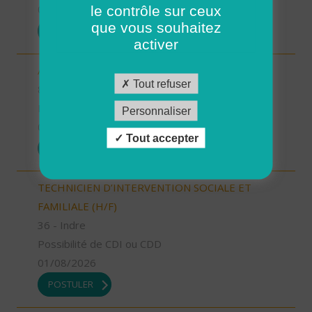
le contrôle sur ceux
01/08/2026
que vous souhaitez
POSTULER
activer
AIDE SOIGNANT (H/F)
Tout refuser
85 - Vendée
Possibilité de CDI ou CDD
Personnaliser
01/08/2026
Tout accepter
POSTULER
TECHNICIEN D’INTERVENTION SOCIALE ET
FAMILIALE (H/F)
36 - Indre
Possibilité de CDI ou CDD
01/08/2026
POSTULER