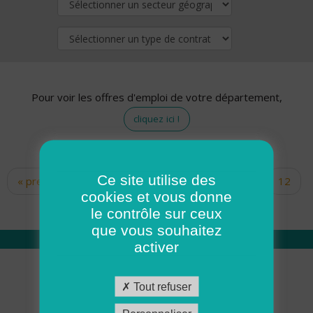
Pour voir les offres d'emploi de votre département,
cliquez ici !
Ce site utilise des
« premier
‹ précédent
…
10
11
12
Pages
cookies et vous donne
13
14
15
16
17
18
le contrôle sur ceux
que vous souhaitez
activer
Qui sommes nous
Tout refuser
Académie ADMR