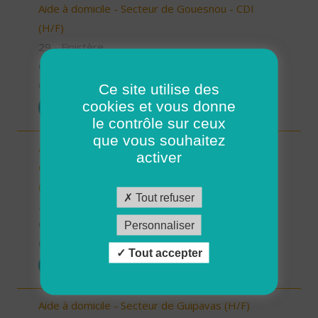
Aide à domicile - Secteur de Gouesnou - CDI
(H/F)
29 - Finistère
CDI
01/07/2025
Ce site utilise des
cookies et vous donne
POSTULER
le contrôle sur ceux
que vous souhaitez
Auxiliaire de Vie Sociale/Accompagnant Educatif
activer
et Social à domicile - Secteur de Guipavas - CDI
(H/F)
Tout refuser
29 - Finistère
CDI
Personnaliser
01/07/2025
Tout accepter
POSTULER
Aide à domicile - Secteur de Guipavas (H/F)