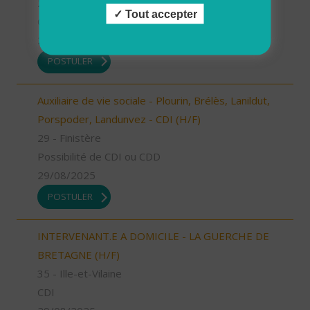
29 - Finistère
Tout accepter
CDD
29/08/2025
POSTULER
Auxiliaire de vie sociale - Plourin, Brélès, Lanildut,
Porspoder, Landunvez - CDI (H/F)
29 - Finistère
Possibilité de CDI ou CDD
29/08/2025
POSTULER
INTERVENANT.E A DOMICILE - LA GUERCHE DE
BRETAGNE (H/F)
35 - Ille-et-Vilaine
CDI