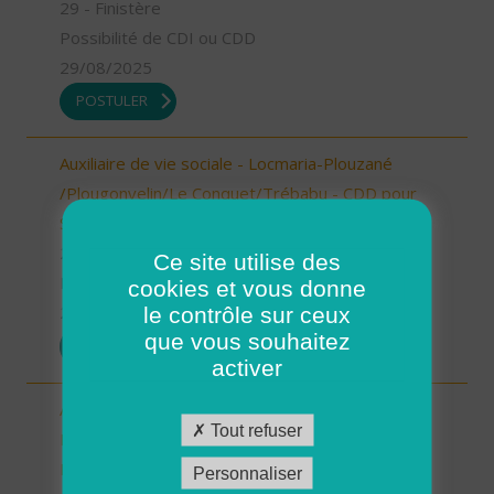
29 - Finistère
Possibilité de CDI ou CDD
29/08/2025
POSTULER
Auxiliaire de vie sociale - Locmaria-Plouzané
/Plougonvelin/Le Conquet/Trébabu - CDD pour
Septembre (H/F)
29 - Finistère
Ce site utilise des
Possibilité de CDI ou CDD
cookies et vous donne
le contrôle sur ceux
29/08/2025
que vous souhaitez
POSTULER
activer
Aide à domicile - CDD Septembre -
Tout refuser
Ploudalmézeau, Lampaul-Ploudalmézeau, St
Pabu (H/F)
Personnaliser