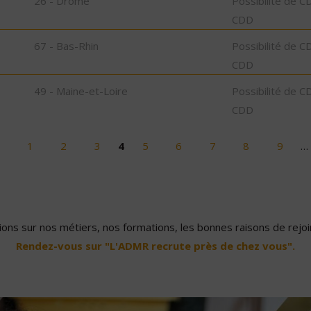
26 - Drôme
Possibilité de C
CDD
67 - Bas-Rhin
Possibilité de C
CDD
49 - Maine-et-Loire
Possibilité de C
CDD
1
2
3
4
5
6
7
8
9
…
ons sur nos métiers, nos formations, les bonnes raisons de rejoin
Rendez-vous sur "L'ADMR recrute près de chez vous".