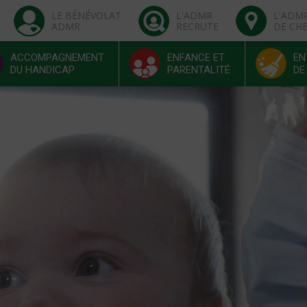
LE BÉNÉVOLAT
L'ADMR
L'ADM
ADMR
RECRUTE
DE CH
ACCOMPAGNEMENT
ENFANCE ET
EN
DU HANDICAP
PARENTALITÉ
DE