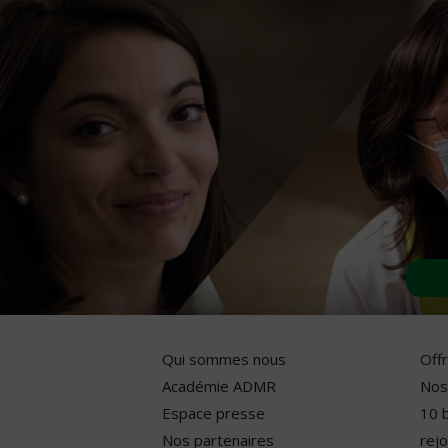
Qui sommes nous
Off
Académie ADMR
Nos
Espace presse
10 
Nos partenaires
rejo