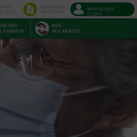
R PRÈS
DEMANDER
MON ESPACE
EZ VOUS
UN SERVICE
CLIENT
TRETIEN
AIDE
 LA MAISON
AUX AIDANTS