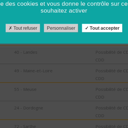
ise des cookies et vous donne le contrôle sur 
CDD
souhaitez activer
29 - Finistère
Possibilité de C
CDD
Tout refuser
Personnaliser
Tout accepter
73 - Savoie
Possibilité de C
CDD
40 - Landes
Possibilité de C
CDD
49 - Maine-et-Loire
Possibilité de C
CDD
55 - Meuse
Possibilité de C
CDD
24 - Dordogne
Possibilité de C
CDD
72 - Sarthe
Possibilité de C